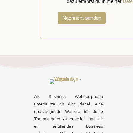
a
dazu erfährst du in meiner
Date
d
t
r
e
e
n
Nachricht senden
s
s
s
c
e
h
u
t
z
*
Als Business Webdesignerin
unterstütze ich dich dabei, eine
überzeugende Website für deine
Traumkunden zu erstellen und dir
ein erfüllendes Business